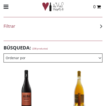
0
Total:
0,00 €
VER CESTA
Filtrar
BÚSQUEDA:
(208 productos)
Ordenar por