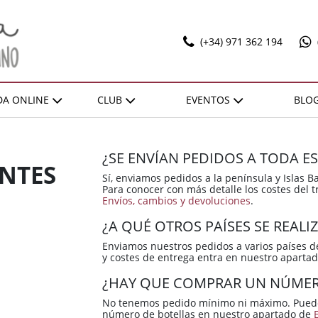
(+34) 971 362 194
DA ONLINE
CLUB
EVENTOS
BLO
T
ILADOS
OFERTAS
RECOMEN
SELECCIONES
EXPO POL MARBAN
ACTIVIDADES
DONES SOBRE LLENYA
¿SE ENVÍAN PEDIDOS A TODA E
ZONA
ZONA
REGIÓN
REGIÓN
NTES
VENTAJAS
Sí, enviamos pedidos a la península y Islas Ba
Para conocer con más detalle los costes del
Bierzo
Bierzo
España / Andalucía
España / Andalucía
HAZTE SOCIO
Envíos, cambios y devoluciones
.
Cariñena
Cariñena
España / Castilla-La
España / Castilla-La
¿A QUÉ OTROS PAÍSES SE REALI
Mancha
Mancha
Cava
Cava
Enviamos nuestros pedidos a varios países de
España / Catalunya
España / Catalunya
y costes de entrega entra en nuestro aparta
Champagne
Champagne
España / Comunidad
España / Comunidad
¿HAY QUE COMPRAR UN NÚMER
Cognac
Cognac
Foral De Navarra
Foral De Navarra
No tenemos pedido mínimo ni máximo. Puedes
Illes Balears
Illes Balears
España / Extremadura
España / Extremadura
número de botellas en nuestro apartado de