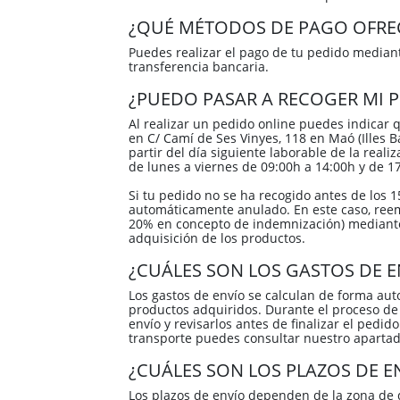
3 Riberas
3 Riberas
España / Galicia
España / Galicia
¿QUÉ MÉTODOS DE PAGO OFREC
Abona
Abona
España / Islas
España / Islas
Puedes realizar el pago de tu pedido mediante
Baleares
Baleares
transferencia bancaria.
España / Rioja
España / Rioja
¿PUEDO PASAR A RECOGER MI P
Todas las zonas
Todas las zonas
Todos los países
Todos los países
Al realizar un pedido online puedes indicar 
en C/ Camí de Ses Vinyes, 118 en Maó (Illes B
partir del día siguiente laborable de la reali
de lunes a viernes de 09:00h a 14:00h y de 1
Si tu pedido no se ha recogido antes de los 1
automáticamente anulado. En este caso, ree
20% en concepto de indemnización) mediante
adquisición de los productos.
¿CUÁLES SON LOS GASTOS DE E
Los gastos de envío se calculan de forma aut
productos adquiridos. Durante el proceso de 
envío y revisarlos antes de finalizar el pedid
transporte puedes consultar nuestro aparta
¿CUÁLES SON LOS PLAZOS DE E
Los plazos de envío dependen de la zona de 