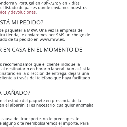
ndorra y Portugal en 48h-72h; y en 7 días
 el listado de países donde enviamos nuestros
bios y devoluciones
.
STÁ MI PEDIDO?
ia de paquetería MRW. Una vez la empresa de
tra tienda, te enviaremos por SMS un código de
stado de tu pedido en www.mrw.es.
R EN CASA EN EL MOMENTO DE
dos recomendamos que el cliente indique la
al destinatario en horario laboral. Aun así, si la
natario en la dirección de entrega, dejará una
liente a través del teléfono que haya facilitado
GA DAÑADO?
 el estado del paquete en presencia de la
n el albarán, si es necesario, cualquier anomalía
 causa del transporte, no te preocupes, te
e alguno o te reembolsaremos el importe. Para