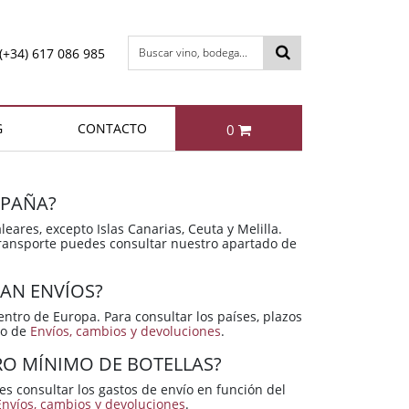
(+34) 617 086 985
Buscar vino, bodega...
G
CONTACTO
0
otal:
0,00 €
DACIONES
MÁS VENDIDOS
VER CESTA
SPAÑA?
Bollinger Special Cuvée Brut
Berta NIBBIO Grappa di
leares, excepto Islas Canarias, Ceuta y Melilla.
Barbera
 transporte puedes consultar nuestro apartado de
85,95 €
49,95 €
ZAN ENVÍOS?
ntro de Europa. Para consultar los países, plazos
do de
Envíos, cambios y devoluciones
.
Berta IL FATTO Grappa di
Enrique Mendoza
O MÍNIMO DE BOTELLAS?
Chardonnay 2024
Brunello
 consultar los gastos de envío en función del
11,35 €
49,95 €
Envíos, cambios y devoluciones
.