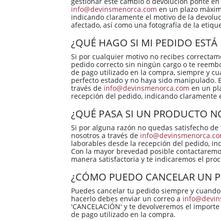
gestionar este cambio o devolución ponte en 
info@devinsmenorca.com
en un plazo máximo
indicando claramente el motivo de la devoluc
afectado, así como una fotografía de la etiqu
¿QUÉ HAGO SI MI PEDIDO EST
Si por cualquier motivo no recibes correctam
pedido correcto sin ningún cargo o te reem
de pago utilizado en la compra, siempre y cu
perfecto estado y no haya sido manipulado. E
través de
info@devinsmenorca.com
en un pla
recepción del pedido, indicando claramente e
¿QUÉ PASA SI UN PRODUCTO N
Si por alguna razón no quedas satisfecho de 
nosotros a través de
info@devinsmenorca.c
laborables desde la recepción del pedido, in
Con la mayor brevedad posible contactaremo
manera satisfactoria y te indicaremos el pro
¿CÓMO PUEDO CANCELAR UN P
Puedes cancelar tu pedido siempre y cuando
hacerlo debes enviar un correo a
info@devi
'CANCELACIÓN' y te devolveremos el importe
de pago utilizado en la compra.