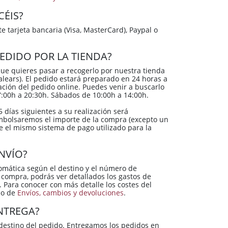
ÉIS?
 tarjeta bancaria (Visa, MasterCard), Paypal o
EDIDO POR LA TIENDA?
que quieres pasar a recogerlo por nuestra tienda
alears). El pedido estará preparado en 24 horas a
zación del pedido online. Puedes venir a buscarlo
7:00h a 20:30h. Sábados de 10:00h a 14:00h.
5 días siguientes a su realización será
mbolsaremos el importe de la compra (excepto un
 el mismo sistema de pago utilizado para la
NVÍO?
omática según el destino y el número de
compra, podrás ver detallados los gastos de
o. Para conocer con más detalle los costes del
do de
Envíos, cambios y devoluciones
.
NTREGA?
destino del pedido. Entregamos los pedidos en