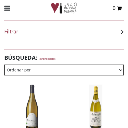
0
Total:
0,00 €
VER CESTA
Filtrar
BÚSQUEDA:
(10 productos)
Ordenar por