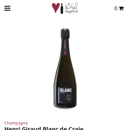
0
Total:
0,00 €
INICIO
>
TIENDA ONLINE
>
VINOS
>
CHAMPAGNE
> HENRI GIRAUD BLANC DE CRAIE
VER CESTA
Champagne
Henri Giraud Blanc de Craie