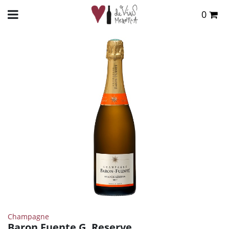
0
Total:
0,00 €
INICIO
>
TIENDA ONLINE
>
VINOS
>
CHAMPAGNE
> BARON FUENTE G. RESERVE
VER CESTA
Champagne
Baron Fuente G. Reserve