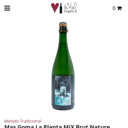
0
Total:
0,00 €
INICIO
>
TIENDA ONLINE
>
VINOS
>
OTROS
> MAS GOMA LA PLANTA MIX BRUT
NATURE.
VER CESTA
Metodo Tradicional
Mas Goma La Planta MiX Brut Nature.