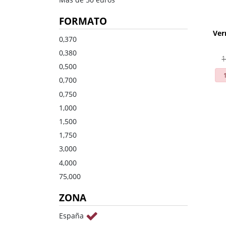
Dulce
Brandy
FORMATO
Oporto
Ron
Ver
Generoso
Otros
0,370
0,380
1
Todos los tipos
Todos los tipos
0,500
0,700
0,750
1,000
1,500
1,750
3,000
4,000
75,000
ZONA
España