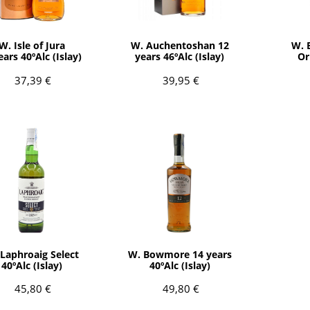
3 Riberas
3 Riberas
España / Galicia
España / Galicia
AÑADIR
AÑADIR
Abona
Abona
España / Islas
España / Islas
Baleares
Baleares
W. Isle of Jura
W. Auchentoshan 12
W. 
ars 40ºAlc (Islay)
years 46ºAlc (Islay)
Or
España / Rioja
España / Rioja
37,39 €
39,95 €
Todas las zonas
Todas las zonas
Todos los países
Todos los países
AÑADIR
AÑADIR
Laphroaig Select
W. Bowmore 14 years
40ºAlc (Islay)
40ºAlc (Islay)
45,80 €
49,80 €