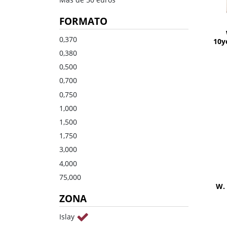
Dulce
Brandy
FORMATO
Oporto
Ron
Generoso
Otros
0,370
10ye
0,380
Todos los tipos
Todos los tipos
0,500
0,700
0,750
1,000
1,500
1,750
3,000
4,000
75,000
W. 
ZONA
Islay