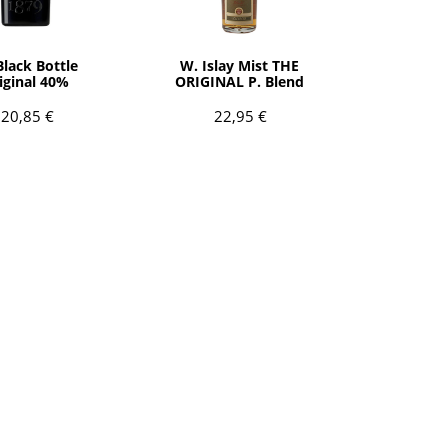
AÑADIR
AÑADIR
Black Bottle
W. Islay Mist THE
iginal 40%
ORIGINAL P. Blend
40ºAlc (Islay)
20,85 €
22,95 €