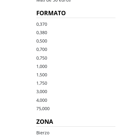
Dulce
Brandy
FORMATO
Oporto
Ron
Generoso
Otros
0,370
0,380
Todos los tipos
Todos los tipos
0,500
0,700
0,750
1,000
1,500
1,750
3,000
4,000
75,000
ZONA
Bierzo