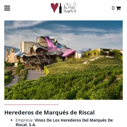
0
Total:
0,00 €
INICIO
>
DE VINS
>
BODEGAS
> HEREDEROS DE MARQUÉS DE RISCAL
VER CESTA
Herederos de Marqués de Riscal
Empresa:
Vinos De Los Herederos Del Marqués De
Riscal, S.A.