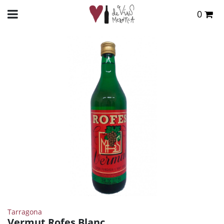
0
Total:
0,00 €
INICIO
>
TIENDA ONLINE
>
VINOS
> VERMUT ROFES BLANC
VER CESTA
Tarragona
Vermut Rofes Blanc