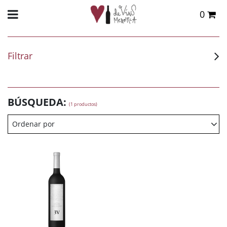
0
Total:
0,00 €
VER CESTA
Filtrar
BÚSQUEDA:
(1 productos)
Ordenar por