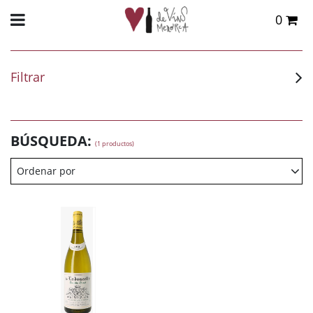
0
Total:
0,00 €
VER CESTA
Filtrar
BÚSQUEDA:
(1 productos)
Ordenar por