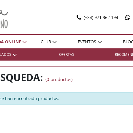
(+34) 971 362 194
DA ONLINE
CLUB
EVENTOS
BLO
T
ILADOS
OFERTAS
RECOMEN
SELECCIONES
EXPO POL MARBAN
ACTIVIDADES
DONES SOBRE LLENYA
ZONA
ZONA
REGIÓN
REGIÓN
VENTAJAS
SQUEDA:
(0 productos)
Bierzo
Bierzo
España / Andalucía
España / Andalucía
HAZTE SOCIO
Cariñena
Cariñena
España / Castilla-La
España / Castilla-La
Mancha
Mancha
Cava
Cava
se han encontrado productos.
España / Catalunya
España / Catalunya
Champagne
Champagne
España / Comunidad
España / Comunidad
Cognac
Cognac
Foral De Navarra
Foral De Navarra
Illes Balears
Illes Balears
España / Extremadura
España / Extremadura