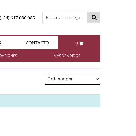
(+34) 617 086 985
Buscar vino, bodega...
G
CONTACTO
0
otal:
0,00 €
DACIONES
MÁS VENDIDOS
VER CESTA
Bollinger Special Cuvée Brut
Berta IL FATTO Grappa di
Brunello
Ordenar por
85,95 €
49,95 €
Berta NIBBIO Grappa di
Enrique Mendoza
Chardonnay 2024
Barbera
11,35 €
49,95 €