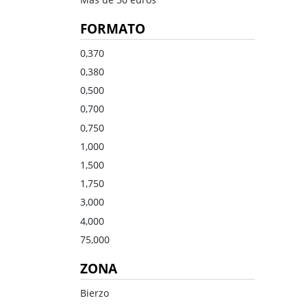
Dulce
Brandy
FORMATO
Oporto
Ron
Generoso
Otros
0,370
0,380
Todos los tipos
Todos los tipos
0,500
0,700
0,750
1,000
1,500
1,750
3,000
4,000
75,000
ZONA
Bierzo