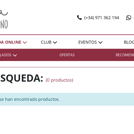
(+34) 971 362 194
DA ONLINE
CLUB
EVENTOS
BLO
T
ILADOS
OFERTAS
RECOMEN
SELECCIONES
EXPO POL MARBAN
ACTIVIDADES
DONES SOBRE LLENYA
ZONA
ZONA
REGIÓN
REGIÓN
VENTAJAS
SQUEDA:
(0 productos)
Bierzo
Bierzo
España / Andalucía
España / Andalucía
HAZTE SOCIO
Cariñena
Cariñena
España / Castilla-La
España / Castilla-La
Mancha
Mancha
Cava
Cava
se han encontrado productos.
España / Catalunya
España / Catalunya
Champagne
Champagne
España / Comunidad
España / Comunidad
Cognac
Cognac
Foral De Navarra
Foral De Navarra
Illes Balears
Illes Balears
España / Extremadura
España / Extremadura