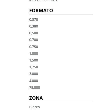
Dulce
Brandy
FORMATO
Oporto
Ron
Generoso
Otros
0,370
0,380
Todos los tipos
Todos los tipos
0,500
0,700
0,750
1,000
1,500
1,750
3,000
4,000
75,000
ZONA
Bierzo