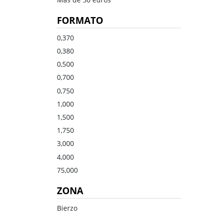
Dulce
Brandy
FORMATO
Oporto
Ron
Generoso
Otros
0,370
0,380
Todos los tipos
Todos los tipos
0,500
0,700
0,750
1,000
1,500
1,750
3,000
4,000
75,000
ZONA
Bierzo