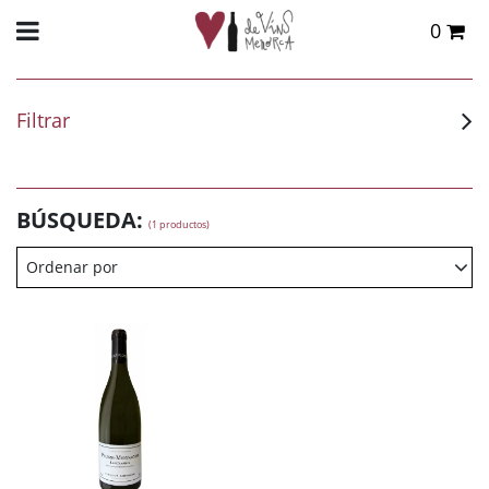
0
Total:
0,00 €
VER CESTA
Filtrar
BÚSQUEDA:
(1 productos)
Ordenar por