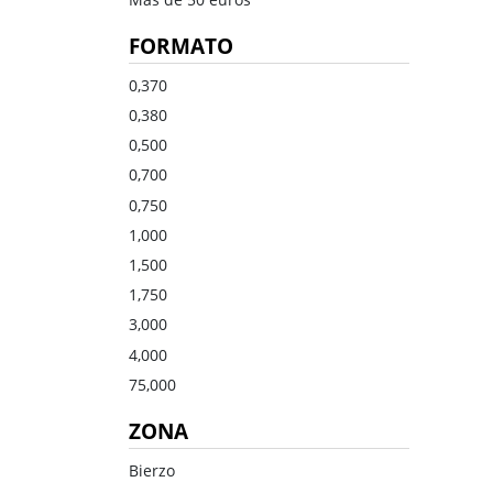
Dulce
Brandy
FORMATO
Oporto
Ron
Generoso
Otros
0,370
0,380
Todos los tipos
Todos los tipos
0,500
0,700
0,750
1,000
1,500
1,750
3,000
4,000
75,000
ZONA
Bierzo