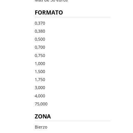
Dulce
Brandy
FORMATO
Oporto
Ron
Generoso
Otros
0,370
0,380
Todos los tipos
Todos los tipos
0,500
0,700
0,750
1,000
1,500
1,750
3,000
4,000
75,000
ZONA
Bierzo