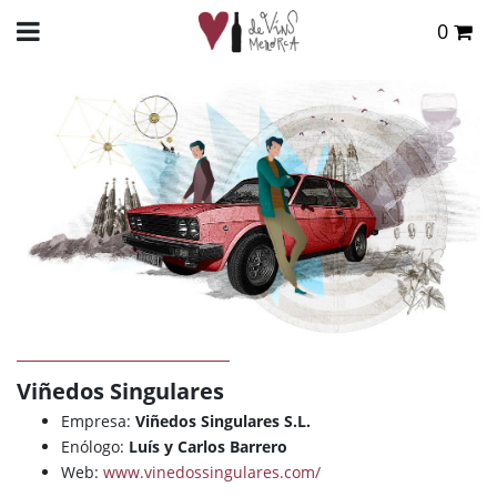
0
Total:
0,00 €
INICIO
>
DE VINS
>
BODEGAS
> VIÑEDOS SINGULARES
VER CESTA
Viñedos Singulares
Empresa:
Viñedos Singulares S.L.
Enólogo:
Luís y Carlos Barrero
Web:
www.vinedossingulares.com/