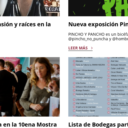
ión y raíces en la
Nueva exposición Pi
PINCHO Y PANCHO es un bicéfal
@pincho_no_puncha y @hombr
LEER MÁS
ia en la 10ena Mostra
Lista de Bodegas par