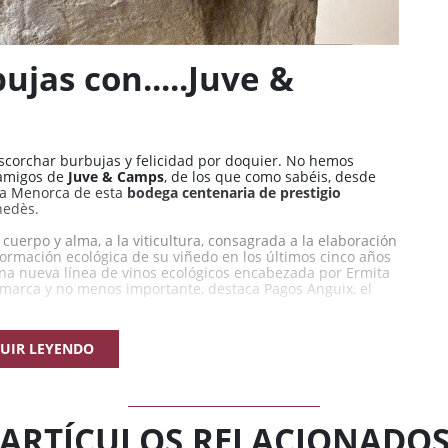
jas con.....Juve &
scorchar burbujas y felicidad por doquier. No hemos
 amigos de
Juve & Camps
, de los que como sabéis, desde
ara Menorca de esta
bodega centenaria de prestigio
nedès.
uerpo y alma, a la viticultura, consagrada a la elaboración
rmación ecológica de su viñedo en los últimos cinco años
na nueva línea de vinos ecológicos encabezada por Ermita
ica marca y no menos importante, destaca Pagos Anguix, el
 de las 17.30 horas en nuestra tienda De Vins Menorca
UIR LEYENDO
ARTÍCULOS RELACIONADO