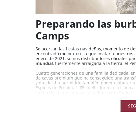
Preparando las burbu
Camps
Se acercan las fiestas navideñas, momento de de
encontrado mejor excusa que invitar a nuestros
enero de 2021, somos distribuidores oficiales p
mundial
, fuertemente arraigada a la tierra, el Pe
Cuatro generaciones de una familia dedicada, en c
de cavas premium que ha conseguido una transfo
y que les ha permitido también poder elaborar u
Espiells de Propietat d'Espiells. Junto a la icón
sueño de la familia Juvé en la Ribera del Duero.
Os esperamos el lunes 28 de noviembre a partir
SEG