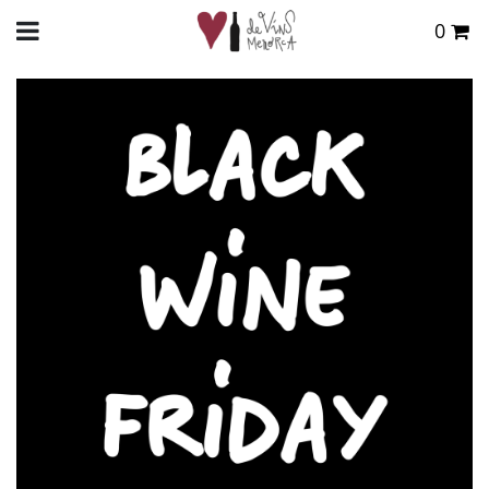
0
Total:
0,00 €
INICIO
>
BLOG
> FRIDAY, BLACK FRIDAY
VER CESTA