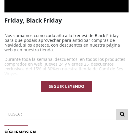
Friday, Black Friday
Nos sumamos como cada año a la frenesí de Black Friday
para que podáis aprovechar para anticipar compras de
Navidad, si os apetece, con descuentos en nuestra página
web y en nuestra tienda.
Durante toda la semana, descuentos en todos los productes
comprados en web. Jueves 24 y Viernes 25, descuentos
exclusivos del 15% al 30%en nuestra tienda de Camí de Ses
Vinyes.
¡Os esperamos!
SEGUIR LEYENDO
BUSCAR
SÍGUENOS EN