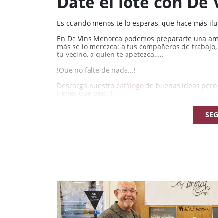
Date el lote con De
Es cuando menos te lo esperas, que hace más ilu
En De Vins Menorca podemos prepararte una ampl
más se lo merezca: a tus compañeros de trabajo, a 
tu vecino, a quien te apetezca…..
!Que no falte de nada...!
Descarga nuestro
catálogo
de buenas ideas pero s
tienes que pedir!
SEG
Teléfonos: 971 36 21 94 / 617 086 985
Mail:
devins@devinsmenorca.com
Tienda Online:
www.devinsmenorca.com