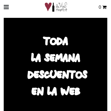
0
Total:
0,00 €
INICIO
>
BLOG
> BLACK WINE FRIDAY
VER CESTA