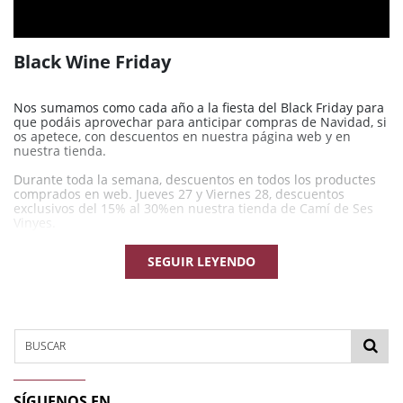
Black Wine Friday
Nos sumamos como cada año a la fiesta del Black Friday para
que podáis aprovechar para anticipar compras de Navidad, si
os apetece, con descuentos en nuestra página web y en
nuestra tienda.
Durante toda la semana, descuentos en todos los productes
comprados en web. Jueves 27 y Viernes 28, descuentos
exclusivos del 15% al 30%en nuestra tienda de Camí de Ses
Vinyes.
¡Os esperamos!
SEGUIR LEYENDO
BUSCAR
SÍGUENOS EN