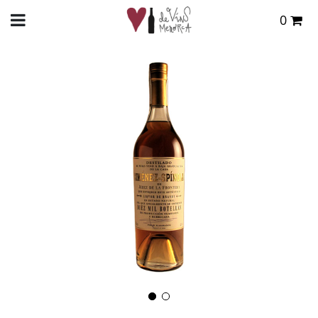
0
Total:
0,00 €
INICIO
>
TIENDA ONLINE
>
DESTILADOS
>
BRANDY
> XIMENEZ-SPINOLA `BRANDY
CRIADERA` 10.000BOT
VER CESTA