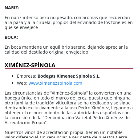
NARIZ:
En nariz intenso pero no pesado, con aromas que recuerdan
a la pasa y a la ciruela, propios del envinado de los toneles en
que se envejece
BOCA:
En boca mantiene un equilibrio sereno, dejando apreciar la
calidad del destilado original envejecido
XIMÉNEZ-SPÍNOLA
Empresa:
Bodegas Ximenez Spinola S.L.
Web:
www.ximenezspinola.com
Las circunstancias de “Ximénez-Spínola” la convierten en una
bodega única en todo el marco de Jerez, puesto que ninguna
otro familia de tradición viticultora se ha dedicado y se sigue
dedicando exclusivamente a la uva Pedro Ximénez, llegando a
obtener el reconocimiento de las autoridades españolas con
la concesión de la “Denominación Varietal Pedro Ximénez de
Acreditación Propia”.
Nuestros vinos de acreditación propia, tienen un notable
valor diferencial sin renunciar a ser parte de nuestra tierra