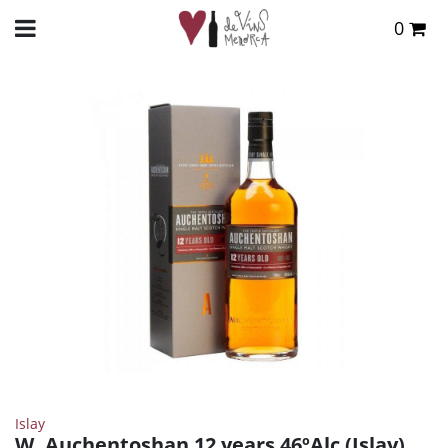
0
Total:
0,00 €
INICIO
>
TIENDA ONLINE
>
DESTILADOS
>
WHISKY
> W. AUCHENTOSHAN 12 YEARS
46ºALC (ISLAY)
VER CESTA
Islay
W. Auchentoshan 12 years 46ºAlc (Islay)