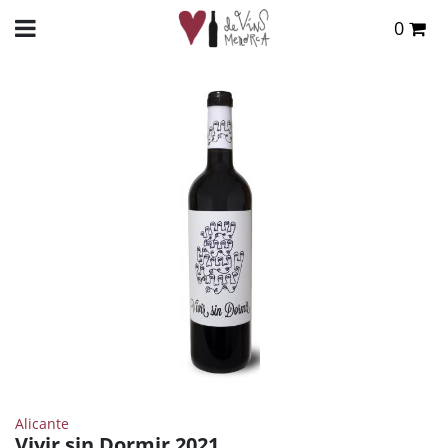
0
Total:
0,00 €
INICIO
>
TIENDA ONLINE
>
VINOS
>
TINTO
> VIVIR SIN DORMIR 2021
VER CESTA
Alicante
Vivir sin Dormir 2021