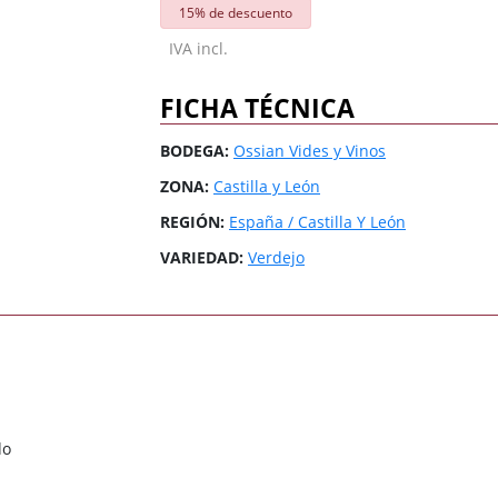
3 Riberas
3 Riberas
España / Galicia
España / Galicia
15% de descuento
Abona
Abona
España / Islas
España / Islas
IVA incl.
Baleares
Baleares
FICHA TÉCNICA
España / Rioja
España / Rioja
Todas las zonas
Todas las zonas
Todos los países
Todos los países
BODEGA:
Ossian Vides y Vinos
ZONA:
Castilla y León
REGIÓN:
España / Castilla Y León
VARIEDAD:
Verdejo
do