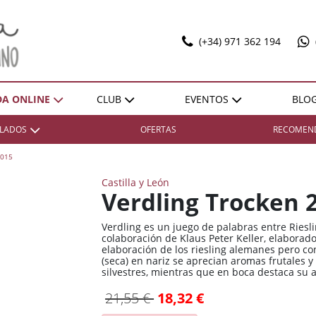
(+34) 971 362 194
DA ONLINE
CLUB
EVENTOS
BLO
T
ILADOS
OFERTAS
RECOMEN
SELECCIONES
EXPO POL MARBAN
ACTIVIDADES
DONES SOBRE LLENYA
2015
ZONA
ZONA
REGIÓN
REGIÓN
VENTAJAS
Castilla y León
Bierzo
Bierzo
España / Andalucía
España / Andalucía
HAZTE SOCIO
Verdling Trocken 
Cariñena
Cariñena
España / Castilla-La
España / Castilla-La
Mancha
Mancha
Verdling es un juego de palabras entre Riesli
Cava
Cava
colaboración de Klaus Peter Keller, elaborad
España / Catalunya
España / Catalunya
elaboración de los riesling alemanes pero con
Champagne
Champagne
(seca) en nariz se aprecian aromas frutales y
España / Comunidad
España / Comunidad
silvestres, mientras que en boca destaca su 
Cognac
Cognac
Foral De Navarra
Foral De Navarra
21,55 €
18,32 €
Illes Balears
Illes Balears
España / Extremadura
España / Extremadura