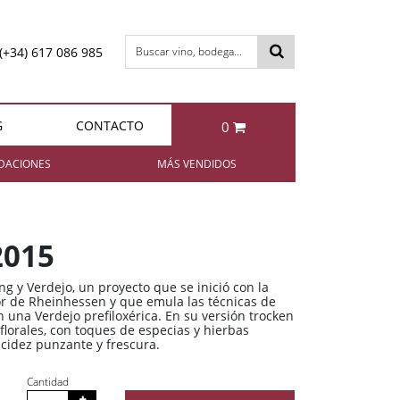
(+34) 617 086 985
Buscar vino, bodega...
G
CONTACTO
0
otal:
0,00 €
DACIONES
MÁS VENDIDOS
VER CESTA
Bollinger Special Cuvée Brut
Berta NIBBIO Grappa di
Barbera
2015
85,95 €
49,95 €
ng y Verdejo, un proyecto que se inició con la
or de Rheinhessen y que emula las técnicas de
 una Verdejo prefiloxérica. En su versión trocken
 florales, con toques de especias y hierbas
acidez punzante y frescura.
Berta IL FATTO Grappa di
Enrique Mendoza
Chardonnay 2024
Brunello
Cantidad
11,35 €
49,95 €