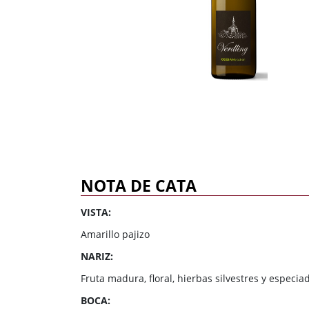
Dulce
Brandy
Oporto
Ron
Generoso
Otros
Todos los tipos
Todos los tipos
NOTA DE CATA
VISTA:
Amarillo pajizo
NARIZ:
Fruta madura, floral, hierbas silvestres y especia
BOCA: