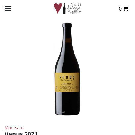
0
Total:
0,00 €
INICIO
>
TIENDA ONLINE
>
VINOS
>
TINTO
> VENUS 2021
VER CESTA
Montsant
Venus 2021