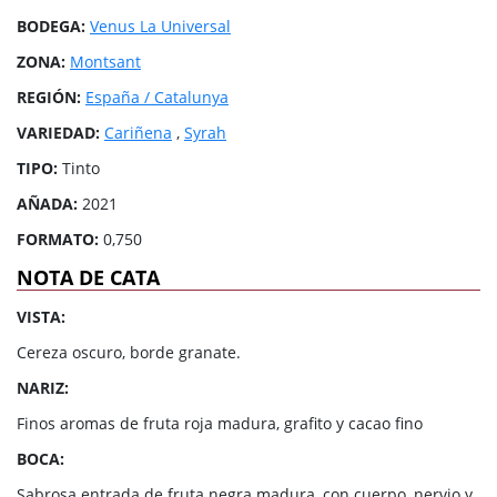
BODEGA:
Venus La Universal
ZONA:
Montsant
REGIÓN:
España / Catalunya
VARIEDAD:
Cariñena
,
Syrah
TIPO:
Tinto
AÑADA:
2021
FORMATO:
0,750
NOTA DE CATA
VISTA:
Cereza oscuro, borde granate.
NARIZ:
Finos aromas de fruta roja madura, grafito y cacao fino
BOCA:
Sabrosa entrada de fruta negra madura, con cuerpo, nervio y