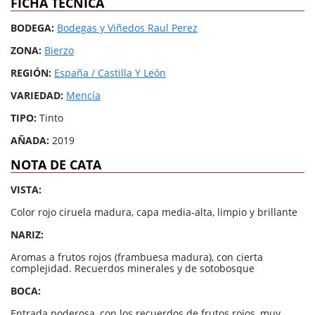
FICHA TÉCNICA
BODEGA:
Bodegas y Viñedos Raul Perez
ZONA:
Bierzo
REGIÓN:
España / Castilla Y León
VARIEDAD:
Mencía
TIPO:
Tinto
AÑADA:
2019
NOTA DE CATA
VISTA:
Color rojo ciruela madura, capa media-alta, limpio y brillante
NARIZ:
Aromas a frutos rojos (frambuesa madura), con cierta
complejidad. Recuerdos minerales y de sotobosque
BOCA:
Entrada poderosa, con los recuerdos de frutos rojos, muy