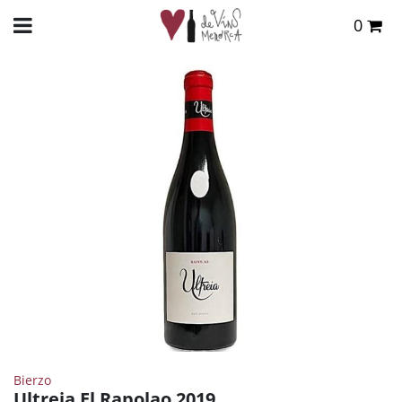
0
Total:
0,00 €
INICIO
>
TIENDA ONLINE
>
VINOS
>
TINTO
> ULTREIA EL RAPOLAO 2019
VER CESTA
Bierzo
Ultreia El Rapolao 2019