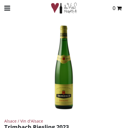
0
Total:
0,00 €
INICIO
>
TIENDA ONLINE
>
VINOS
>
BLANCO
> TRIMBACH RIESLING 2023
VER CESTA
Alsace / Vin d'Alsace
Trimbach Riesling 2023