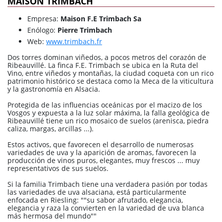
MAISON TRIMBACH
Empresa:
Maison F.E Trimbach Sa
Enólogo:
Pierre Trimbach
Web:
www.trimbach.fr
Dos torres dominan viñedos, a pocos metros del corazón de
Ribeauvillé. La finca F.E. Trimbach se ubica en la Ruta del
Vino, entre viñedos y montañas, la ciudad coqueta con un rico
patrimonio histórico se destaca como la Meca de la viticultura
y la gastronomía en Alsacia.
Protegida de las influencias oceánicas por el macizo de los
Vosgos y expuesta a la luz solar máxima, la falla geológica de
Ribeauvillé tiene un rico mosaico de suelos (arenisca, piedra
caliza, margas, arcillas ...).
Estos activos, que favorecen el desarrollo de numerosas
variedades de uva y la aparición de aromas, favorecen la
producción de vinos puros, elegantes, muy frescos ... muy
representativos de sus suelos.
Si la familia Trimbach tiene una verdadera pasión por todas
las variedades de uva alsaciana, está particularmente
enfocada en Riesling: ""su sabor afrutado, elegancia,
elegancia y raza la convierten en la variedad de uva blanca
más hermosa del mundo""