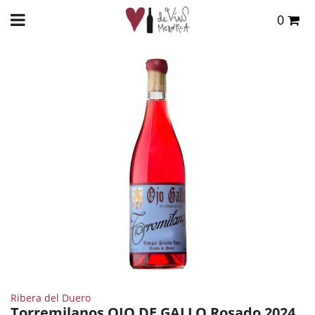
0
Total:
0,00 €
INICIO
>
TIENDA ONLINE
>
VINOS
>
ROSADO
> TORREMILANOS OJO DE GALLO ROSADO
2024
VER CESTA
Ribera del Duero
Torremilanos OJO DE GALLO Rosado 2024