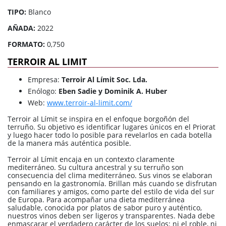
TIPO:
Blanco
AÑADA:
2022
FORMATO:
0,750
TERROIR AL LIMIT
Empresa:
Terroir Al Límit Soc. Lda.
Enólogo:
Eben Sadie y Dominik A. Huber
Web:
www.terroir-al-limit.com/
Terroir al Límit se inspira en el enfoque borgoñón del
terruño. Su objetivo es identificar lugares únicos en el Priorat
y luego hacer todo lo posible para revelarlos en cada botella
de la manera más auténtica posible.
Terroir al Límit encaja en un contexto claramente
mediterráneo. Su cultura ancestral y su terruño son
consecuencia del clima mediterráneo. Sus vinos se elaboran
pensando en la gastronomía. Brillan más cuando se disfrutan
con familiares y amigos, como parte del estilo de vida del sur
de Europa. Para acompañar una dieta mediterránea
saludable, conocida por platos de sabor puro y auténtico,
nuestros vinos deben ser ligeros y transparentes. Nada debe
enmascarar el verdadero carácter de los suelos: ni el roble, ni