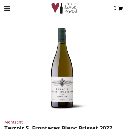
0
Total:
0,00 €
INICIO
>
TIENDA ONLINE
>
VINOS
>
BLANCO
> TERROIR S. FRONTERES BLANC BRISSAT
2022
VER CESTA
Montsant
Terroir S. Fronteres Blanc Brissat 2022