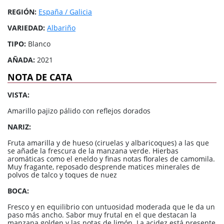
REGIÓN:
España / Galicia
VARIEDAD:
Albariño
TIPO:
Blanco
AÑADA:
2021
NOTA DE CATA
VISTA:
Amarillo pajizo pálido con reflejos dorados
NARIZ:
Fruta amarilla y de hueso (ciruelas y albaricoques) a las que
se añade la frescura de la manzana verde. Hierbas
aromáticas como el eneldo y finas notas florales de camomila.
Muy fragante, reposado desprende matices minerales de
polvos de talco y toques de nuez
BOCA:
Fresco y en equilibrio con untuosidad moderada que le da un
paso más ancho. Sabor muy frutal en el que destacan la
manzana golden y las notas de limón. La acidez está presente