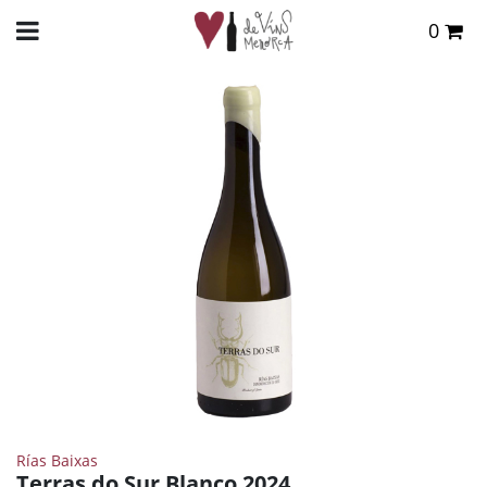
0
Total:
0,00 €
INICIO
>
TIENDA ONLINE
>
VINOS
>
BLANCO
> TERRAS DO SUR BLANCO 2024
VER CESTA
Rías Baixas
Terras do Sur Blanco 2024