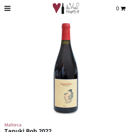
0
Total:
0,00 €
INICIO
>
TIENDA ONLINE
>
VINOS
>
TINTO
> TANUKI BOB 2022
VER CESTA
Mallorca
Tanuki Bob 2022