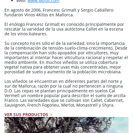
Web:
www.4kilos.com
En agosto de 2006, Francesc Grimalt y Sergio Caballero
fundaron Vinos 4Kilos en Mallorca.
El enólogo Francesc Grimalt es conocido principalmente por
rescatar la variedad de la uva autóctona Callet en la escena
de los vinos baleares.
Su concepto no es sólo el de la variedad, sino la importancia
de la combinación de tensión-suelo-clima-crecimiento. Desde
la compensación han sido apoyados por viticultores, muy
importantes al intentar hacer viticultura racional y respetar el
medio ambiente. En muchos viñedos se utiliza cobertura
vegetal nativa para obtener uvas más concentradas, mejor
porosidad de suelo y aumento de la población microbiana.
Los viñedos se encuentran en diferentes partes del norte y
sur de Mallorca, razón por la cual no pertenecen a ninguna
D.O. Las cepas se plantan principalmente en suelos Cal
Vermell un nombre popular para describir el suelo de arcilla
Franco. Las variedades que se cultivan son Callet, Cabernet,
Sauvignon, French Fogoneu, Merlot, Monastrell y Shyra.
VER SUS PRODUCTOS