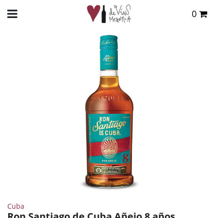
0
Total:
0,00 €
INICIO
>
TIENDA ONLINE
>
DESTILADOS
>
RON
> RON SANTIAGO DE CUBA AÑEJO 8
AÑOS
VER CESTA
Cuba
Ron Santiago de Cuba Añejo 8 años