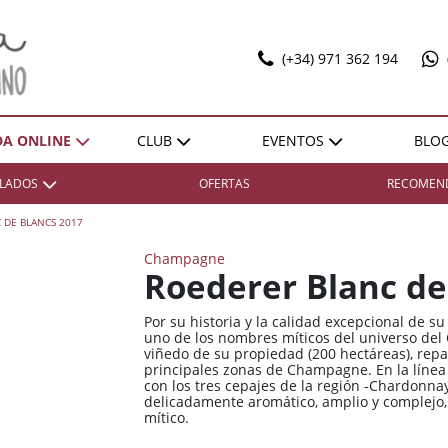
(+34) 971 362 194
DA ONLINE
CLUB
EVENTOS
BLO
T
ILADOS
OFERTAS
RECOMEN
SELECCIONES
EXPO POL MARBAN
ACTIVIDADES
DONES SOBRE LLENYA
 DE BLANCS 2017
ZONA
ZONA
REGIÓN
REGIÓN
VENTAJAS
Champagne
Bierzo
Bierzo
España / Andalucía
España / Andalucía
HAZTE SOCIO
Roederer Blanc de
Cariñena
Cariñena
España / Castilla-La
España / Castilla-La
Mancha
Mancha
Por su historia y la calidad excepcional de su
Cava
Cava
uno de los nombres míticos del universo del 
España / Catalunya
España / Catalunya
viñedo de su propiedad (200 hectáreas), repa
Champagne
Champagne
principales zonas de Champagne. En la línea t
España / Comunidad
España / Comunidad
con los tres cepajes de la región -Chardonn
Cognac
Cognac
Foral De Navarra
Foral De Navarra
delicadamente aromático, amplio y complejo,
mítico.
Illes Balears
Illes Balears
España / Extremadura
España / Extremadura