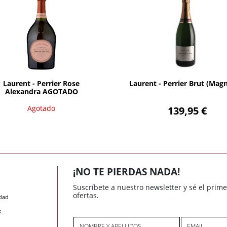
Agotado
AÑADIR
Laurent - Perrier Rose
Laurent - Perrier Brut (Ma
Alexandra AGOTADO
Agotado
139,95 €
¡NO TE PIERDAS NADA!
Suscríbete a nuestro newsletter y sé el prim
ofertas.
idad
s
NOMBRE Y APELLIDOS
EMAIL