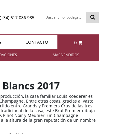
(+34) 617 086 985
Buscar vino, bodega...
G
CONTACTO
0
otal:
0,00 €
DACIONES
MÁS VENDIDOS
VER CESTA
Bollinger Special Cuvée Brut
Berta NIBBIO Grappa di
Barbera
 Blancs 2017
85,95 €
49,95 €
 producción, la casa familiar Louis Roederer es
Champagne. Entre otras cosas, gracias al vasto
rtido entre Grands y Premiers Crus de las tres
radicional de la casa, este Brut Premier dibuja
ay, Pinot Noir y Meunier- un Champagne
Berta IL FATTO Grappa di
Enrique Mendoza
 a la altura de la gran reputación de un nombre
Chardonnay 2024
Brunello
11,35 €
49,95 €