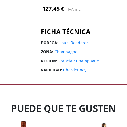
3 Riberas
3 Riberas
España / Galicia
España / Galicia
127,45 €
IVA incl.
Abona
Abona
España / Islas
España / Islas
Baleares
Baleares
España / Rioja
España / Rioja
FICHA TÉCNICA
Todas las zonas
Todas las zonas
Todos los países
Todos los países
BODEGA:
Louis Roederer
ZONA:
Champagne
REGIÓN:
Francia / Champagne
VARIEDAD:
Chardonnay
PUEDE QUE TE GUSTEN