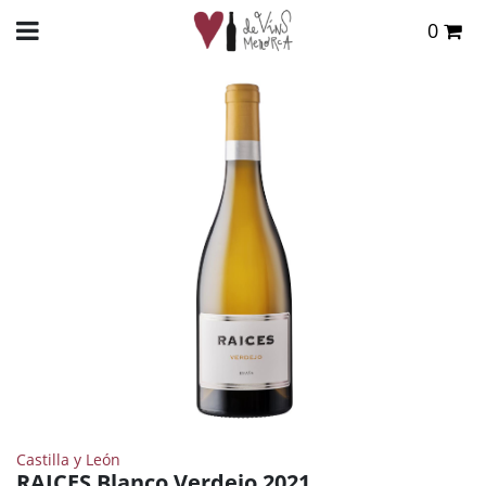
0
Total:
0,00 €
INICIO
>
TIENDA ONLINE
>
VINOS
>
BLANCO
> RAICES BLANCO VERDEJO 2021
VER CESTA
Castilla y León
RAICES Blanco Verdejo 2021