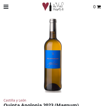
0
Total:
0,00 €
INICIO
>
TIENDA ONLINE
>
VINOS
>
BLANCO
> QUINTA APOLONIA 2023 (MAGNUM)
VER CESTA
Castilla y León
Quinta Apolonia 2023 (Magnum)