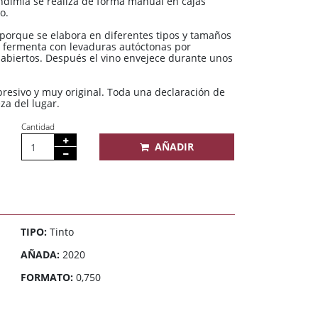
endimia se realiza de forma manual en cajas
o.
 porque se elabora en diferentes tipos y tamaños
, fermenta con levaduras autóctonas por
 abiertos. Después el vino envejece durante unos
presivo y muy original. Toda una declaración de
za del lugar.
Cantidad
AÑADIR
TIPO:
Tinto
AÑADA:
2020
FORMATO:
0,750