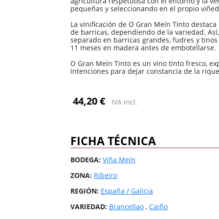
agricultura respetuosa con el entorno y la v
3 Riberas
3 Riberas
España / Galicia
España / Galicia
pequeñas y seleccionando en el propio viñed
Abona
Abona
España / Islas
España / Islas
La vinificación de O Gran Meín Tinto destaca
Baleares
Baleares
de barricas, dependiendo de la variedad. Así
separado en barricas grandes, fudres y tinos
España / Rioja
España / Rioja
11 meses en madera antes de embotellarse.
O Gran Meín Tinto es un vino tinto fresco, ex
Todas las zonas
Todas las zonas
Todos los países
Todos los países
intenciones para dejar constancia de la rique
44,20 €
IVA incl.
FICHA TÉCNICA
BODEGA:
Viña Meín
ZONA:
Ribeiro
REGIÓN:
España / Galicia
VARIEDAD:
Brancellao
,
Caiño