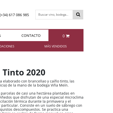
(+34) 617 086 985
Buscar vino, bodega...
G
CONTACTO
0
otal:
0,00 €
DACIONES
MÁS VENDIDOS
VER CESTA
Bollinger Special Cuvée Brut
Berta IL FATTO Grappa di
Brunello
 Tinto 2020
85,95 €
49,95 €
a elaborado con brancellao y caíño tinto, las
licia) de la mano de la bodega Viña Meín.
parcelas de casi una hectárea plantadas en
 viñedos que disfrutan de una especial microclima
Berta NIBBIO Grappa di
Enrique Mendoza
cilación térmica durante la primavera y el
Chardonnay 2024
Barbera
 particular. Consiste en un suelo de sábrego con
squistos descompuestos. Se practica una
11,35 €
49,95 €