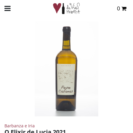
0
Total:
0,00 €
INICIO
>
TIENDA ONLINE
>
VINOS
>
BLANCO
> O ELIXIR DE LUCIA 2021
VER CESTA
Barbanza e Iria
O Elixir de Lucia 2021