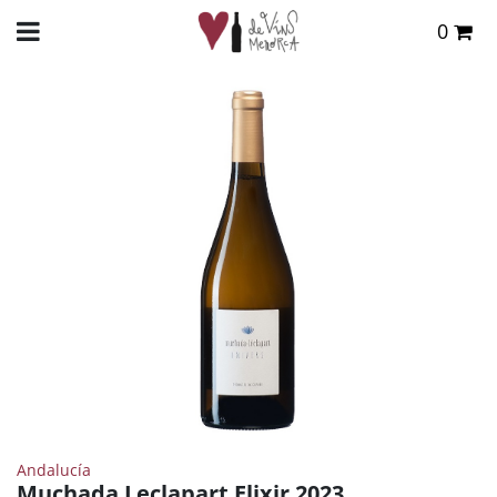
0
Total:
0,00 €
INICIO
>
TIENDA ONLINE
>
VINOS
>
BLANCO
> MUCHADA LECLAPART ELIXIR 2023
VER CESTA
Andalucía
Muchada Leclapart Elixir 2023