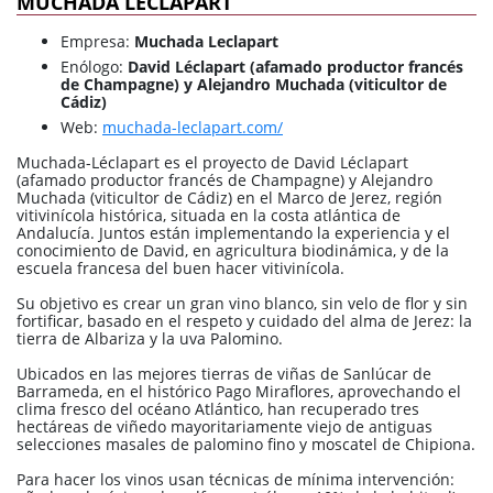
MUCHADA LECLAPART
Empresa:
Muchada Leclapart
Enólogo:
David Léclapart (afamado productor francés
de Champagne) y Alejandro Muchada (viticultor de
Cádiz)
Web:
muchada-leclapart.com/
Muchada-Léclapart es el proyecto de David Léclapart
(afamado productor francés de Champagne) y Alejandro
Muchada (viticultor de Cádiz) en el Marco de Jerez, región
vitivinícola histórica, situada en la costa atlántica de
Andalucía. Juntos están implementando la experiencia y el
conocimiento de David, en agricultura biodinámica, y de la
escuela francesa del buen hacer vitivinícola.
Su objetivo es crear un gran vino blanco, sin velo de flor y sin
fortificar, basado en el respeto y cuidado del alma de Jerez: la
tierra de Albariza y la uva Palomino.
Ubicados en las mejores tierras de viñas de Sanlúcar de
Barrameda, en el histórico Pago Miraflores, aprovechando el
clima fresco del océano Atlántico, han recuperado tres
hectáreas de viñedo mayoritariamente viejo de antiguas
selecciones masales de palomino fino y moscatel de Chipiona.
Para hacer los vinos usan técnicas de mínima intervención: