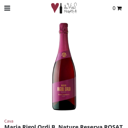
0
Total:
0,00 €
INICIO
>
TIENDA ONLINE
>
VINOS
>
CAVA
> MARIA RIGOL ORDI B. NATURE RESERVA
ROSAT 2023
VER CESTA
Cava
Maria Rigol Ordi B. Nature Reserva ROSAT