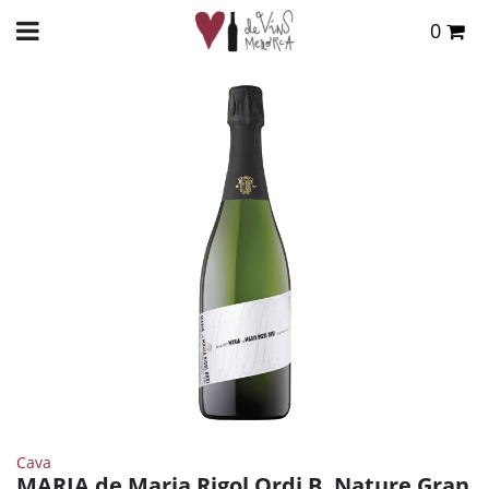
0
Total:
0,00 €
INICIO
>
TIENDA ONLINE
>
VINOS
>
CAVA
> MARIA DE MARIA RIGOL ORDI B. NATURE
GRAN RESERVA 2017
VER CESTA
Cava
MARIA de Maria Rigol Ordi B. Nature Gran