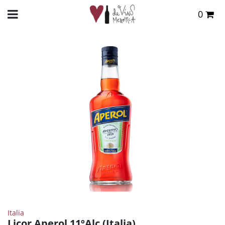
0
Total:
0,00 €
INICIO
>
TIENDA ONLINE
>
DESTILADOS
>
OTROS
> LICOR APEROL 11ºALC (ITALIA)
VER CESTA
Italia
Licor Aperol 11ºAlc (Italia)