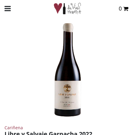
0
Total:
0,00 €
INICIO
>
TIENDA ONLINE
>
VINOS
>
TINTO
> LIBRE Y SALVAJE GARNACHA 2022
VER CESTA
Cariñena
Libre y Salvaje Garnacha 2022