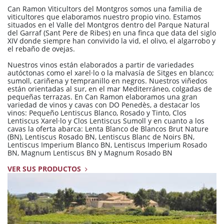
Can Ramon Viticultors del Montgros somos una familia de
viticultores que elaboramos nuestro propio vino. Estamos
situados en el Valle del Montgros dentro del Parque Natural
del Garraf (Sant Pere de Ribes) en una finca que data del siglo
XIV donde siempre han convivido la vid, el olivo, el algarrobo y
el rebaño de ovejas.
Nuestros vinos están elaborados a partir de variedades
autóctonas como el xarel·lo o la malvasía de Sitges en blanco;
sumoll, cariñena y tempranillo en negros. Nuestros viñedos
están orientadas al sur, en el mar Mediterráneo, colgadas de
pequeñas terrazas. En Can Ramon elaboramos una gran
variedad de vinos y cavas con DO Penedès, a destacar los
vinos: Pequeño Lentiscus Blanco, Rosado y Tinto, Clos
Lentiscus Xarel·lo y Clos Lentiscus Sumoll y en cuanto a los
cavas la oferta abarca: Lenta Blanco de Blancos Brut Nature
(BN), Lentiscus Rosado BN, Lentiscus Blanc de Noirs BN,
Lentiscus Imperium Blanco BN, Lentiscus Imperium Rosado
BN, Magnum Lentiscus BN y Magnum Rosado BN
VER SUS PRODUCTOS