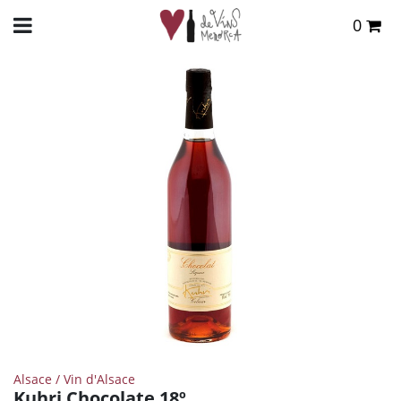
0
Total:
0,00 €
INICIO
>
TIENDA ONLINE
>
DESTILADOS
>
OTROS
> KUHRI CHOCOLATE 18º
VER CESTA
Alsace / Vin d'Alsace
Kuhri Chocolate 18º